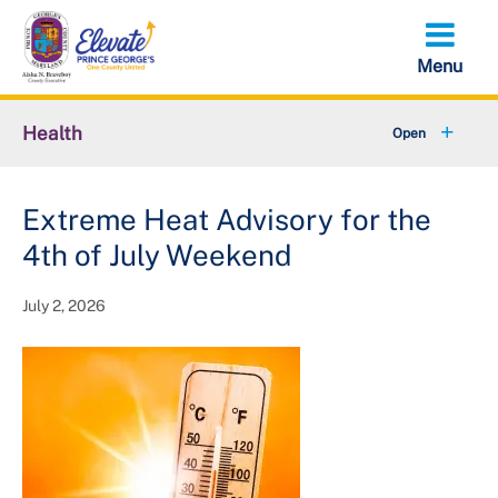
Skip
to
main
content
Health
+
About Us
Extreme Heat Advisory for the
+
Local Behavioral Health Authority (LBHA)
4th of July Weekend
+
Behavioral Health
July 2, 2026
+
Environmental Health
+
Family Health Services
+
Health and Wellness